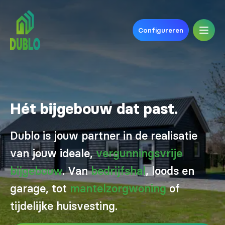
Configureren
Hét bijgebouw dat past.
Dublo is jouw partner in de realisatie
van jouw ideale,
vergunningsvrije
bijgebouw
. Van
bedrijfshal
, loods en
garage, tot
mantelzorgwoning
of
tijdelijke huisvesting.