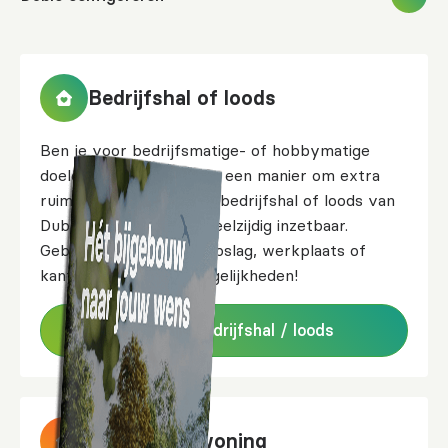
Bedrijfshal of loods
Ben je voor bedrijfsmatige- of hobbymatige
doeleinden op zoek naar een manier om extra
ruimte te creëren? Een bedrijfshal of loods van
Dublo is duurzaam en veelzijdig inzetbaar.
Gebruik de ruimte als opslag, werkplaats of
kantoor. Ontdek de mogelijkheden!
Meer over bedrijfshal / loods
Mantelzorgwoning