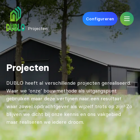
Configureren
Home
•
Projecten
Projecten
DUBLO heeft al verschillende projecten gerealiseerd.
Waar we ‘onze’ bouwmethode als uitgangspunt
gebruiken maar deze verfijnen naar een resultaat
waar zowel opdrachtgever als wijzelf trots op zijn! Zo
blijven we dicht bij onze kennis en ons vakgebied
maar realiseren we iedere droom.